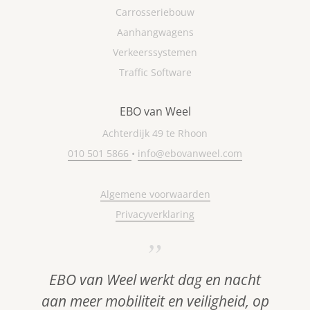
Carrosseriebouw
Aanhangwagens
Verkeerssystemen
Traffic Software
EBO van Weel
Achterdijk 49 te Rhoon
010 501 5866
•
info@ebovanweel.com
Algemene voorwaarden
Privacyverklaring
EBO van Weel werkt dag en nacht
aan meer mobiliteit en veiligheid, op