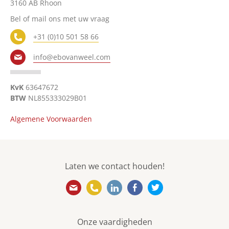
3160 AB Rhoon
Over ons
Bel of mail ons met uw vraag
Vacatures
+31 (0)10 501 58 66
Contact
info@ebovanweel.com
English
KvK
63647672
BTW
NL855333029B01
Algemene Voorwaarden
Laten we contact houden!
info@ebovanweel.com
010 501 5866
https://www.linkedin.com/
https://www.facebook
https://twitter.
Onze vaardigheden