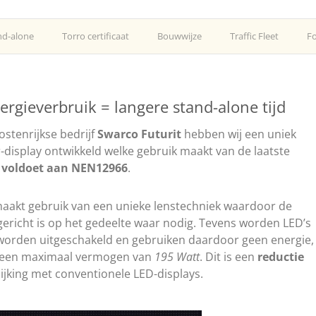
nd-alone
Torro certificaat
Bouwwijze
Traffic Fleet
Fo
ergieverbruik = langere stand-alone tijd
stenrijkse bedrijf
Swarco Futurit
hebben wij een uniek
r-display ontwikkeld welke gebruik maakt van de laatste
n
voldoet aan NEN12966
.
maakt gebruik van een unieke lenstechniek waardoor de
n gericht is op het gedeelte waar nodig. Tevens worden LED’s
 worden uitgeschakeld en gebruiken daardoor geen energie,
t een maximaal vermogen van
195 Watt
. Dit is een
reductie
lijking met conventionele LED-displays.