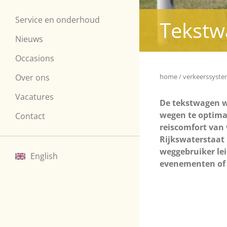
Service en onderhoud
Tekstw
Nieuws
Occasions
Over ons
home
verkeerssyst
Vacatures
De tekstwagen w
wegen te optimal
Contact
reiscomfort van
Rijkswaterstaat 
weggebruiker le
English
evenementen of 