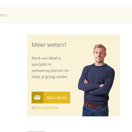
to's
Meer weten?
René van Weel is
specialist in
verkeerssystemen en
helpt je graag verder.
Mail René
of
Bel met René