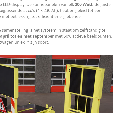
e LED-display, de zonnepanelen van elk
200 Watt
, de juiste
 bijpassende accu’s (4 x 230 Ah), hebben geleid tot een
 met betrekking tot efficiënt energiebeheer.
e samenstelling is het systeem in staat om zelfstandig te
april tot en met september
met 50% actieve beeldpunten.
twagen uniek in zijn soort.