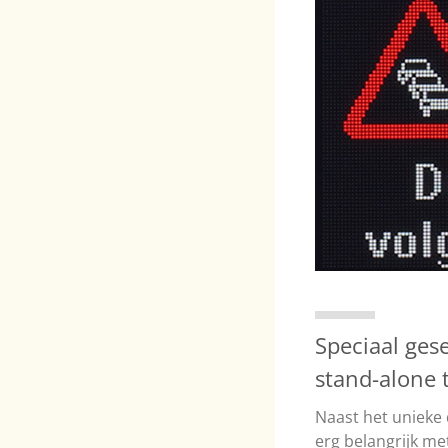
Speciaal ges
stand-alone t
Naast het unieke 
erg belangrijk me