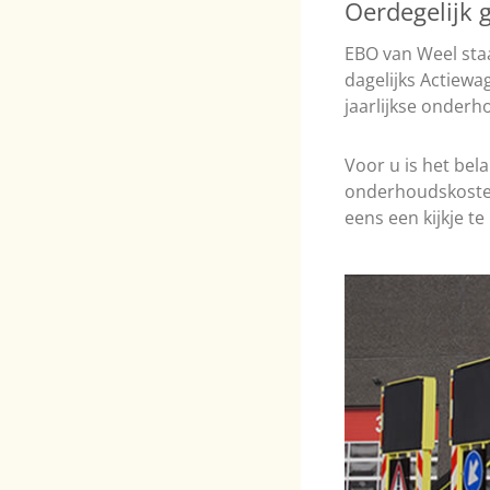
Oerdegelijk
EBO van Weel st
dagelijks Actiew
jaarlijkse onderh
Voor u is het bel
onderhoudskosten
eens een kijkje te