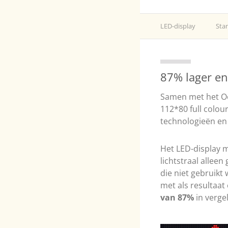
LED-display
Sta
87% lager en
Samen met het Oo
112*80 full colou
technologieën e
Het LED-display 
lichtstraal allee
die niet gebruikt
met als resultaa
van 87%
in verge