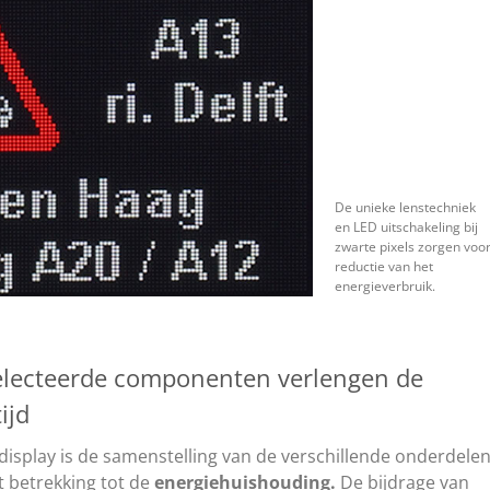
De unieke lenstechniek
en LED uitschakeling bij
zwarte pixels zorgen voo
reductie van het
energieverbruik.
electeerde componenten verlengen de
ijd
display is de samenstelling van de verschillende onderdele
t betrekking tot de
energiehuishouding.
De bijdrage van