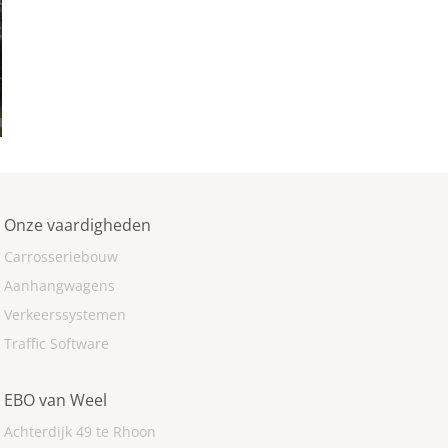
Onze vaardigheden
Carrosseriebouw
Aanhangwagens
Verkeerssystemen
Traffic Software
EBO van Weel
Achterdijk 49 te Rhoon