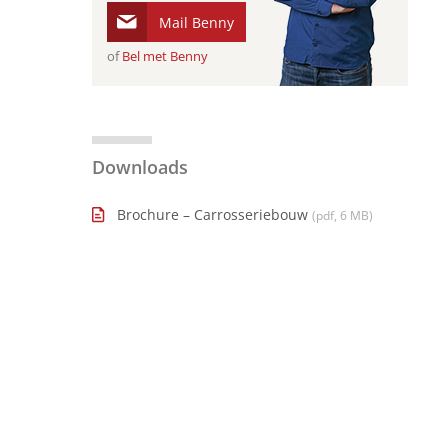
Mail Benny
of
Bel met Benny
Downloads
Brochure – Carrosseriebouw
(pdf, 6 MB)