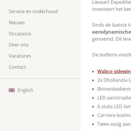
Lievaart Expediti
investeert het be
Service en onderhoud
Nieuws
Sinds de laatste
aerodynamische 
Occasions
genoemd. Dit leve
Over ons
De
isotherm vrach
Vacatures
Contact
Wabco sidewin
2x Dhollandia 
Binnenbedienin
English
LED aanstraalve
6 stuks LED la
Carriere koelm
Twee-assig aan