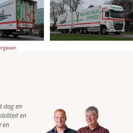
eergeven
t dag en
iliteit en
e en