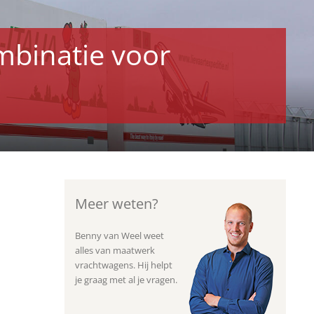
mbinatie voor
Meer weten?
Benny van Weel weet
alles van maatwerk
vrachtwagens. Hij helpt
je graag met al je vragen.