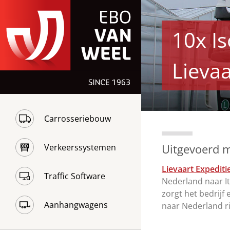
10x I
Lievaa
Carrosseriebouw
Uitgevoerd 
Verkeerssystemen
Lievaart Expeditie
Traffic Software
Nederland naar It
zorgt het bedrijf
Aanhangwagens
naar Nederland ri