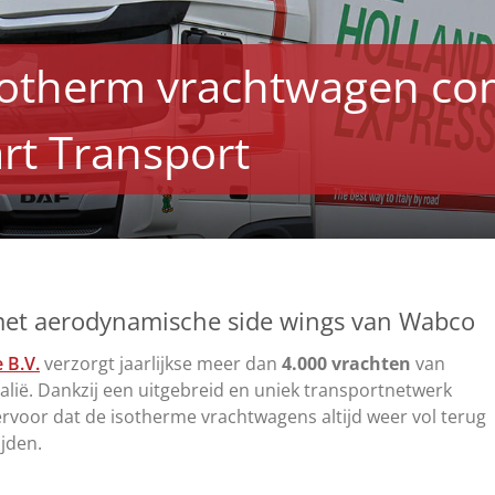
sotherm vrachtwagen co
rt Transport
met aerodynamische side wings van Wabco
 B.V.
verzorgt jaarlijkse meer dan
4.000 vrachten
van
alië. Dankzij een uitgebreid en uniek transportnetwerk
 ervoor dat de isotherme vrachtwagens altijd weer vol terug
jden.