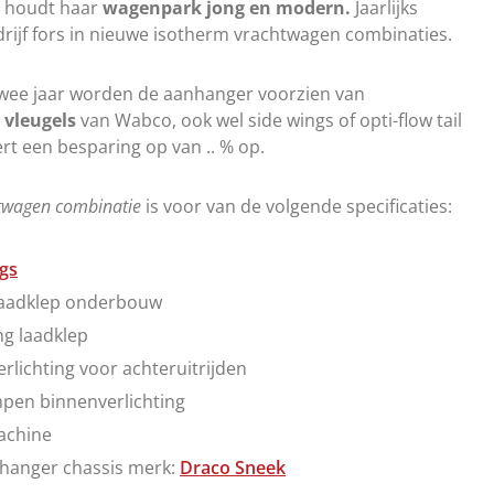
e houdt haar
wagenpark jong en modern.
Jaarlijks
drijf fors in nieuwe isotherm vrachtwagen combinaties.
 twee jaar worden de aanhanger voorzien van
vleugels
van Wabco, ook wel side wings of opti-flow tail
rt een besparing op van .. % op.
twagen combinatie
is voor van de volgende specificaties:
gs
laadklep onderbouw
g laadklep
rlichting voor achteruitrijden
mpen binnenverlichting
achine
hanger chassis merk:
Draco Sneek