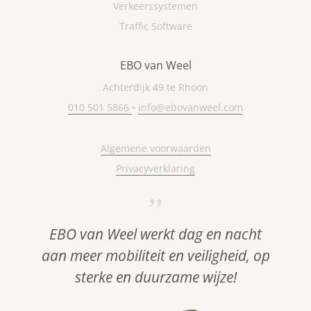
Verkeerssystemen
Traffic Software
EBO van Weel
Achterdijk 49 te Rhoon
010 501 5866
•
info@ebovanweel.com
Algemene voorwaarden
Privacyverklaring
EBO van Weel werkt dag en nacht
aan meer mobiliteit en veiligheid, op
sterke en duurzame wijze!