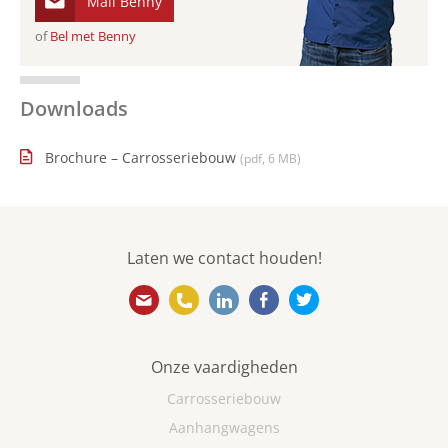
Mail Benny
of
Bel met Benny
Downloads
Brochure – Carrosseriebouw
(pdf, 6 MB)
Laten we contact houden!
info@ebovanweel.com
010 501 5866
https://www.linkedin.com/
https://www.facebook
https://twitter.
Onze vaardigheden
Carrosseriebouw
Aanhangwagens