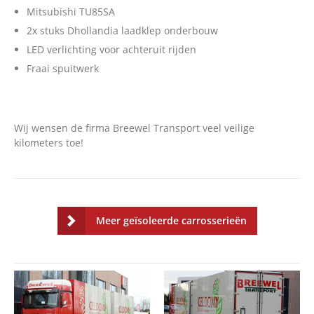
Over ons
Mitsubishi TU85SA
2x stuks Dhollandia laadklep onderbouw
Vacatures
LED verlichting voor achteruit rijden
Contact
Fraai spuitwerk
English
Wij wensen de firma Breewel Transport veel veilige
kilometers toe!
Meer geïsoleerde carrosserieën