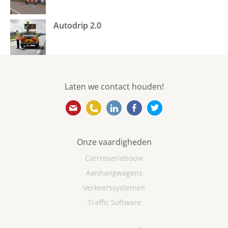
Autodrip 2.0
Laten we contact houden!
info@ebovanweel.com
010 501 5866
https://www.linkedin.com/
https://www.facebook
https://twitter.
Onze vaardigheden
Carrosseriebouw
Aanhangwagens
Verkeerssystemen
Traffic Software