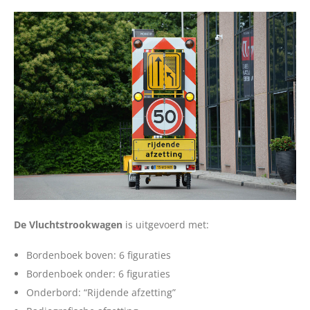
Over ons
Vacatures
Contact
English
De Vluchtstrookwagen
is uitgevoerd met:
Bordenboek boven: 6 figuraties
Bordenboek onder: 6 figuraties
Onderbord: “Rijdende afzetting”