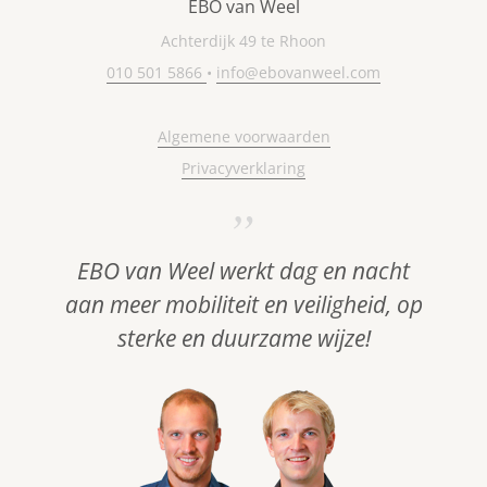
EBO van Weel
Achterdijk 49 te Rhoon
010 501 5866
•
info@ebovanweel.com
Algemene voorwaarden
Privacyverklaring
EBO van Weel werkt dag en nacht
aan meer mobiliteit en veiligheid, op
sterke en duurzame wijze!