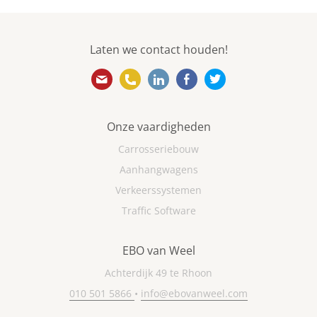
Laten we contact houden!
info@ebovanweel.com
010 501 5866
https://www.linkedin.com/
https://www.facebook
https://twitter.
Onze vaardigheden
Carrosseriebouw
Aanhangwagens
Verkeerssystemen
Traffic Software
EBO van Weel
Achterdijk 49 te Rhoon
010 501 5866
•
info@ebovanweel.com