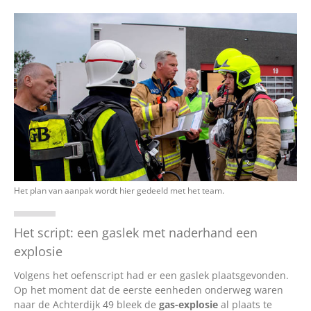
Over ons
Vacatures
Contact
English
Het plan van aanpak wordt hier gedeeld met het team.
Het script: een gaslek met naderhand een
explosie
Volgens het oefenscript had er een gaslek plaatsgevonden.
Op het moment dat de eerste eenheden onderweg waren
naar de Achterdijk 49 bleek de
gas-explosie
al plaats te