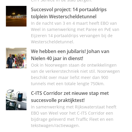
Succesvol project: 14 portaaldrips
tolplein Westerscheldetunnel
In de nacht van 3 en 4 maart heeft EBO van
Weel in samenwerking met Paree en PvE van
Eijzeren 14 portaaldrips vervangen bij de
Westerscheldetunnel.
We hebben een jubilaris! Johan van
Nielen 40 jaar in dienst!
Ook in Noorwegen staan de ontwikkelingen
van de verkeerstechniek niet stil. Noorwegen
beschikt over maar liefst meer dan 900
tunnels met een totale lengte 750km.
C-ITS Corridor zet nieuwe stap met
succesvolle praktijktest!
In samenwerking met Rijkswaterstaat heeft
EBO van Weel voor het C-ITS Corridor een
bijdrage geleverd met Traffic Fleet en een
tekstwagen//actiewagen.