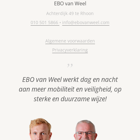
EBO van Weel
Achterdijk 49 te Rhoon
010 501 5866
•
info@ebovanweel.com
Algemene voorwaarden
Privacyverklaring
EBO van Weel werkt dag en nacht
aan meer mobiliteit en veiligheid, op
sterke en duurzame wijze!