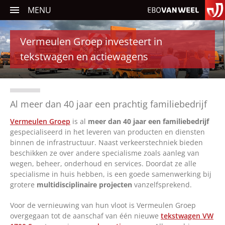
MENU
Vermeulen Groep investeert in
Carrosseriebouw
tekstwagen en actiewagens
Verkeerssystemen
Traffic Software
Al meer dan 40 jaar een prachtig familiebedrijf
Vermeulen Groep
is al
meer dan 40 jaar een familiebedrijf
Aanhangwagens
gespecialiseerd in het leveren van producten en diensten
binnen de infrastructuur. Naast verkeerstechniek bieden
beschikken ze over andere specialisme zoals aanleg van
wegen, beheer, onderhoud en services. Doordat ze alle
Service en onderhoud
specialisme in huis hebben, is een goede samenwerking bij
grotere
multidisciplinaire projecten
vanzelfsprekend.
Nieuws
Voor de vernieuwing van hun vloot is Vermeulen Groep
Occasions
overgegaan tot de aanschaf van één nieuwe
tekstwagen VW