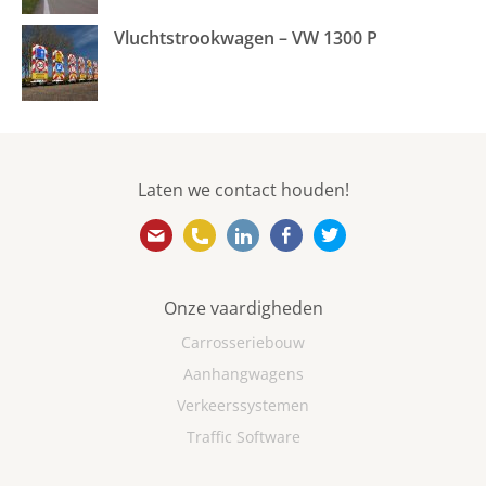
Vluchtstrookwagen – VW 1300 P
Laten we contact houden!
info@ebovanweel.com
010 501 5866
https://www.linkedin.com/
https://www.facebook
https://twitter.
Onze vaardigheden
Carrosseriebouw
Aanhangwagens
Verkeerssystemen
Traffic Software