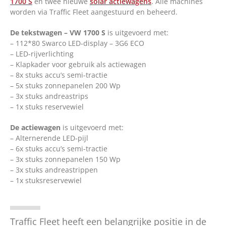
1700 S
en twee nieuwe
solar actiewagens
. Alle machines
Over ons
worden via Traffic Fleet aangestuurd en beheerd.
Vacatures
De tekstwagen – VW 1700 S
is uitgevoerd met:
Contact
– 112*80 Swarco LED-display – 3G6 ECO
– LED-rijverlichting
– Klapkader voor gebruik als actiewagen
– 8x stuks accu’s semi-tractie
English
– 5x stuks zonnepanelen 200 Wp
– 3x stuks andreastrips
– 1x stuks reservewiel
De actiewagen
is uitgevoerd met:
– Alternerende LED-pijl
– 6x stuks accu’s semi-tractie
– 3x stuks zonnepanelen 150 Wp
– 3x stuks andreastrippen
– 1x stuksreservewiel
Traffic Fleet heeft een belangrijke positie in de