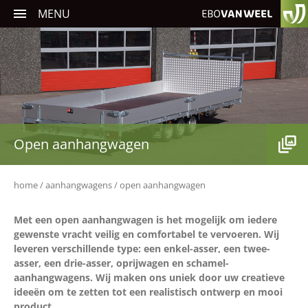
MENU
Carrosseriebouw
Verkeerssystemen
Traffic Software
Open aanhangwagen
Aanhangwagens
home
aanhangwagens
open aanhangwagen
Met een
open aanhangwagen
is het mogelijk om iedere
gewenste vracht veilig en comfortabel te vervoeren. Wij
Service en onderhoud
leveren verschillende type: een enkel-asser, een twee-
Nieuws
asser, een drie-asser, oprijwagen en schamel-
aanhangwagens. Wij maken ons uniek door
uw creatieve
Occasions
ideeën
om te zetten tot een
realistisch ontwerp
en mooi
product.