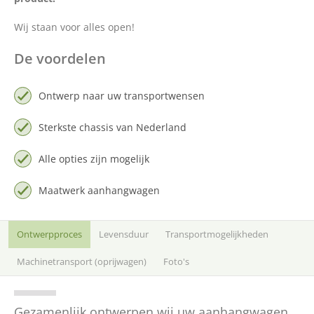
Over ons
Wij staan voor alles open!
Vacatures
De voordelen
Contact
Ontwerp naar uw transportwensen
English
Sterkste chassis van Nederland
Alle opties zijn mogelijk
Maatwerk aanhangwagen
Ontwerpproces
Levensduur
Transportmogelijkheden
Machinetransport (oprijwagen)
Foto's
Gezamenlijk ontwerpen wij uw aanhangwagen