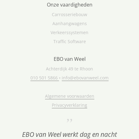
Onze vaardigheden
Carrosseriebouw
Aanhangwagens
Verkeerssystemen
Traffic Software
EBO van Weel
Achterdijk 49 te Rhoon
010 501 5866
•
info@ebovanweel.com
Algemene voorwaarden
Privacyverklaring
EBO van Weel werkt dag en nacht