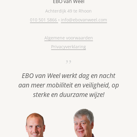
EBO van Weel
Achterdijk 49 te Rhoon
010 501 5866
•
info@ebovanweel.com
Algemene voorwaarden
Privacyverklaring
EBO van Weel werkt dag en nacht
aan meer mobiliteit en veiligheid, op
sterke en duurzame wijze!