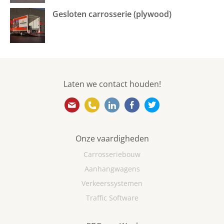
Gesloten carrosserie (plywood)
Laten we contact houden!
info@ebovanweel.com
010 501 5866
https://www.linkedin.com/
https://www.facebook
https://twitter.
Onze vaardigheden
Carrosseriebouw
Aanhangwagens
Verkeerssystemen
Traffic Software