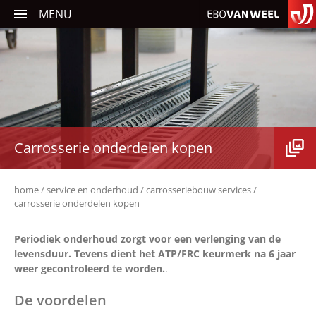
MENU
Carrosseriebouw
Verkeerssystemen
Traffic Software
Carrosserie onderdelen kopen
Aanhangwagens
home
service en onderhoud
carrosseriebouw services
carrosserie onderdelen kopen
Periodiek onderhoud zorgt voor een verlenging van de
Service en onderhoud
levensduur. Tevens dient het ATP/FRC keurmerk na 6 jaar
weer gecontroleerd te worden.
Nieuws
.
Occasions
De voordelen