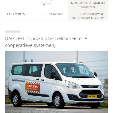
MOBILITY VOOR MOBIELE
Weel
SYSTEMEN
EBO van Weel
Justin Koster
DE ROL VAN SOFTWARE
VOOR SMART MOBILITY
DAGDEEL 2: praktijk test (Flitsmeister +
cooperatieve systemen)