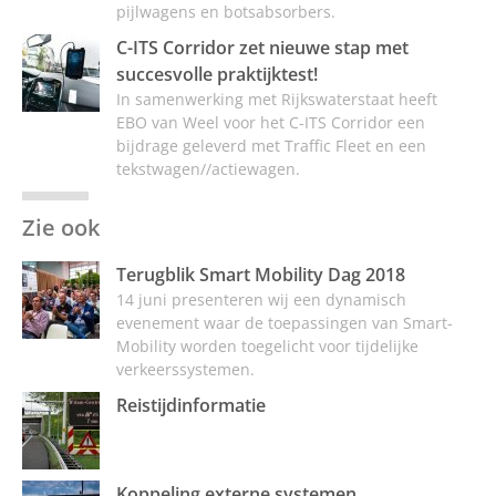
pijlwagens en botsabsorbers.
C-ITS Corridor zet nieuwe stap met
succesvolle praktijktest!
In samenwerking met Rijkswaterstaat heeft
EBO van Weel voor het C-ITS Corridor een
bijdrage geleverd met Traffic Fleet en een
tekstwagen//actiewagen.
Zie ook
Terugblik Smart Mobility Dag 2018
14 juni presenteren wij een dynamisch
evenement waar de toepassingen van Smart-
Mobility worden toegelicht voor tijdelijke
verkeerssystemen.
Reistijdinformatie
Koppeling externe systemen