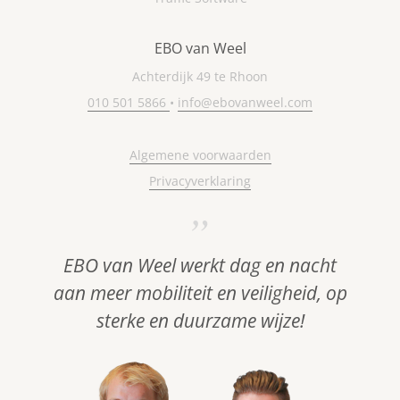
EBO van Weel
Achterdijk 49 te Rhoon
010 501 5866
•
info@ebovanweel.com
Algemene voorwaarden
Privacyverklaring
EBO van Weel werkt dag en nacht
aan meer mobiliteit en veiligheid, op
sterke en duurzame wijze!