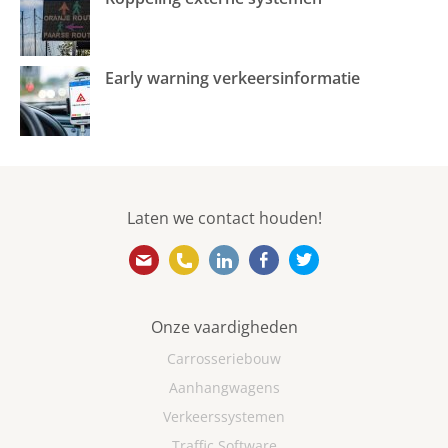
Early warning verkeersinformatie
Laten we contact houden!
info@ebovanweel.com
010 501 5866
https://www.linkedin.com/
https://www.facebook
https://twitter.
Onze vaardigheden
Carrosseriebouw
Aanhangwagens
Verkeerssystemen
Traffic Software