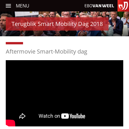
MENU
Terugblik Smart Mobility Dag 2018
Carrosseriebouw
Verkeerssystemen
Aftermovie Smart-Mobility dag
Traffic Software
Aanhangwagens
Service en onderhoud
Nieuws
Occasions