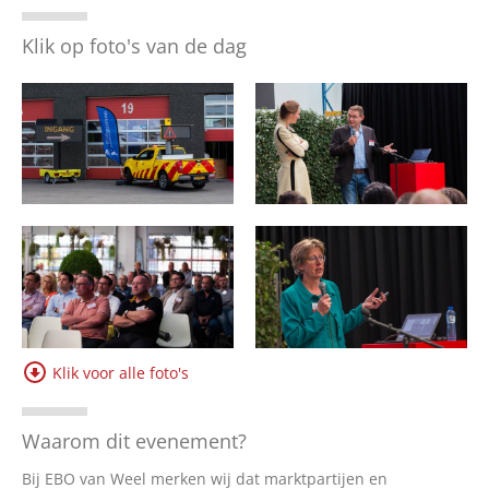
Over ons
Klik op foto's van de dag
Vacatures
Contact
English
Klik voor alle foto's
Waarom dit evenement?
Bij EBO van Weel merken wij dat marktpartijen en