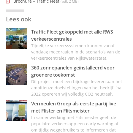
Brochure – Traffic Fleet
(pdf, 2 MB)
Lees ook
Traffic Fleet gekoppeld met alle RWS
verkeerscentrales
Tijdelijke verkeerssystemen kunnen vanaf
vandaag meedraaien in de scenario's van de
verkeerscentrales van Rijkswaterstaat.
360 zonnepanelen geïnstalleerd voor
groenere toekomst
Dit project moet een bijdrage leveren aan het
ambitieuze doelstellingen van het bedrijf: ‘na
2022 opereren wij volledig CO2 neutraal’.
Vermeulen Groep als eerste partij live
met Flister en Flitsmeister
In samenwerking met Flitsmeister geeft de
populaire verkeersapp een early warning af
om tijdig weggebruikers te informeren dat